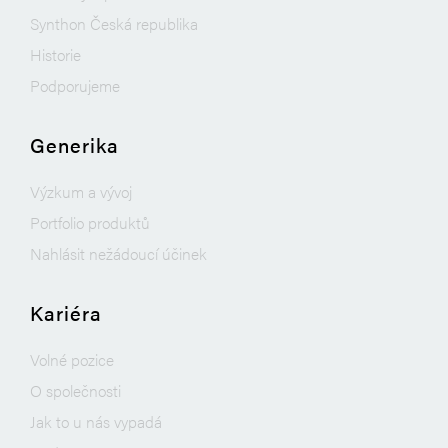
Synthon Česká republika
Historie
Podporujeme
Generika
Výzkum a vývoj
Portfolio produktů
Nahlásit nežádoucí účinek
Kariéra
Volné pozice
O společnosti
Jak to u nás vypadá