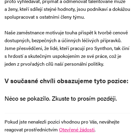
proto vyhledávat, přijímat a odměňovat talentované muže
Pro studenty
a ženy, kteří sdílejí stejné hodnoty, jsou podnikaví a dokážou
spolupracovat s ostatními členy týmu.
Naše zaměstnance motivuje touha přispět k tvorbě cenově
dostupných, bezpečných a účinných léčivých přípravků.
Jsme přesvědčeni, že lidé, kteří pracují pro Synthon, tak činí
s hrdostí a skutečným uspokojením ze své práce, což je
jeden z prvořadých cílů naší personální politiky.
V současné chvíli obsazujeme tyto pozice:
Něco se pokazilo. Zkuste to prosím později.
Pokud jste nenalezli pozici vhodnou pro Vás, neváhejte
reagovat prostřednictvím
Otevřené žádosti
.