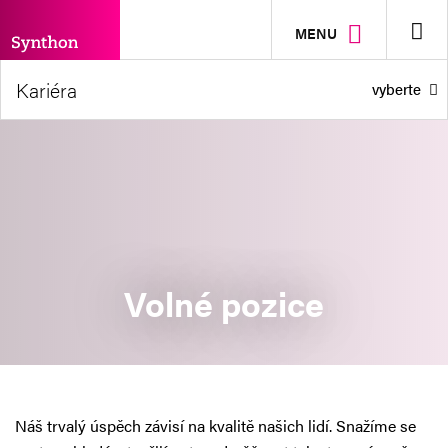
MENU
Kariéra
vyberte
Volné pozice
O společnosti
Jak to u nás vypadá
Volné pozice
Hodnoty
Benefity
Náš tým
Náš trvalý úspěch závisí na kvalitě našich lidí. Snažíme se